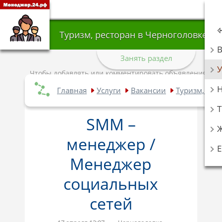
Туризм, ресторан в Черноголовке
Занять раздел
У
Чтобы добавлять или комментировать объявления,
авторизуйтесь
.
Главная
Услуги
Вакансии
Туризм, рес
Т
SMM –
менеджер /
Менеджер
социальных
сетей