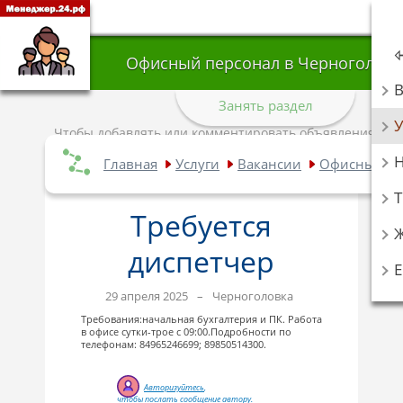
Офисный персонал в Черноголовк
Занять раздел
У
Чтобы добавлять или комментировать объявления,
авторизуйтесь
.
Главная
Услуги
Вакансии
Офисный пе
Т
Требуется
диспетчер
29 апреля 2025
–
Черноголовка
Требования:начальная бухгалтерия и ПК. Работа
в офисе сутки-трое с 09:00.Подробности по
телефонам: 84965246699; 89850514300.
Авторизуйтесь
,
чтобы послать сообщение автору.